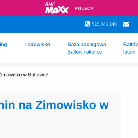
519 346 140
ing
Lodowisko
Baza noclegowa
Bałtó
Bałtów i okolice
latem
 Zimowisko w Bałtowie!
rmin na Zimowisko w