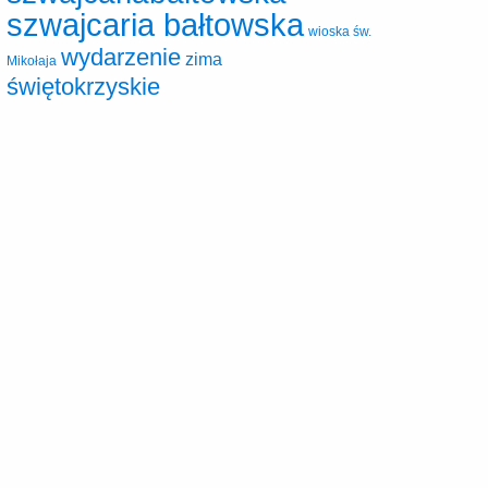
szwajcaria bałtowska
wioska św.
wydarzenie
zima
Mikołaja
świętokrzyskie