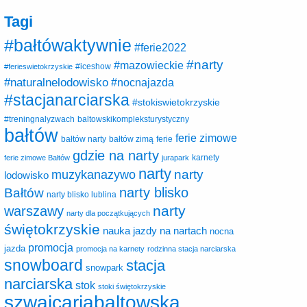
Tagi
#bałtówaktywnie
#ferie2022
#narty
#mazowieckie
#ferieswietokrzyskie
#iceshow
#naturalnelodowisko
#nocnajazda
#stacjanarciarska
#stokiswietokrzyskie
baltowskikompleksturystyczny
#treningnalyzwach
bałtów
ferie zimowe
ferie
bałtów narty
bałtów zimą
gdzie na narty
karnety
ferie zimowe Bałtów
jurapark
narty
narty
muzykanazywo
lodowisko
narty blisko
Bałtów
narty blisko lublina
narty
warszawy
narty dla początkujących
świętokrzyskie
nauka jazdy na nartach
nocna
promocja
jazda
promocja na karnety
rodzinna stacja narciarska
snowboard
stacja
snowpark
narciarska
stok
stoki świętokrzyskie
szwajcariabaltowska