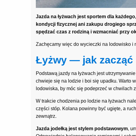
Jazda na łyżwach jest sportem dla każdego,
kondycji fizycznej ani zakupu drogiego sp
spędzać czas z rodziną i wzmacniać przy okaz
Zachęcamy więc do wycieczki na lodowisko i n
Łyżwy — jak zacząć
Podstawą jazdy na łyżwach jest utrzymywanie 
chwieje się na lodzie i boi się upadku. Warto 
lodowiska, by móc się podeprzeć w chwilach 
W trakcie chodzenia po lodzie na łyżwach należ
części stóp. Kolana powinny być ugięte, a ru
zewnątrz.
Jazda jodełką jest stylem podstawowym
, u