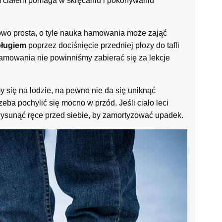
 ciałem pomaga w skręcaniu i pokonywaniu
kowo prosta, o tyle nauka hamowania może zająć
pługiem
poprzez dociśnięcie przedniej płozy do tafli
amowania nie powinniśmy zabierać się za lekcje
y się na lodzie, na pewno nie da się uniknąć
eba pochylić się mocno w przód. Jeśli ciało leci
wysunąć ręce przed siebie, by zamortyzować upadek.