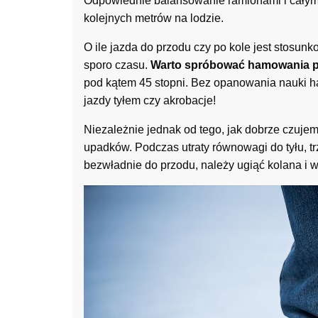
Odpowiednie balansowanie ramionami i całym
kolejnych metrów na lodzie.
O ile jazda do przodu czy po kole jest stosun
sporo czasu.
Warto spróbować hamowania 
pod kątem 45 stopni. Bez opanowania nauki h
jazdy tyłem czy akrobacje!
Niezależnie jednak od tego, jak dobrze czujem
upadków. Podczas utraty równowagi do tyłu, trz
bezwładnie do przodu, należy ugiąć kolana i 