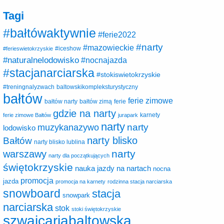
Tagi
#bałtówaktywnie
#ferie2022
#narty
#mazowieckie
#ferieswietokrzyskie
#iceshow
#naturalnelodowisko
#nocnajazda
#stacjanarciarska
#stokiswietokrzyskie
baltowskikompleksturystyczny
#treningnalyzwach
bałtów
ferie zimowe
ferie
bałtów narty
bałtów zimą
gdzie na narty
karnety
ferie zimowe Bałtów
jurapark
narty
narty
muzykanazywo
lodowisko
narty blisko
Bałtów
narty blisko lublina
narty
warszawy
narty dla początkujących
świętokrzyskie
nauka jazdy na nartach
nocna
promocja
jazda
promocja na karnety
rodzinna stacja narciarska
snowboard
stacja
snowpark
narciarska
stok
stoki świętokrzyskie
szwajcariabaltowska