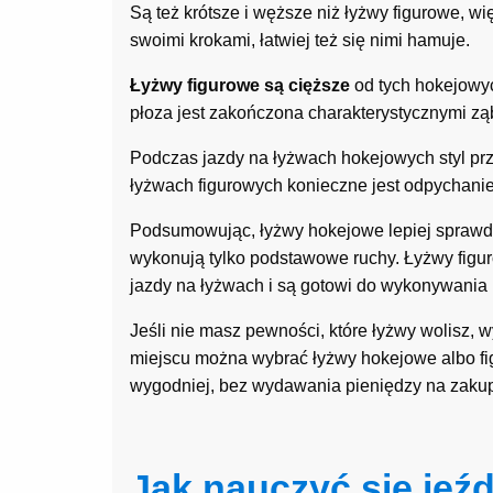
Są też krótsze i węższe niż łyżwy figurowe, w
swoimi krokami, łatwiej też się nimi hamuje.
Łyżwy figurowe są cięższe
od tych hokejowyc
płoza jest zakończona charakterystycznymi zą
Podczas jazdy na łyżwach hokejowych styl prz
łyżwach figurowych konieczne jest odpychanie 
Podsumowując, łyżwy hokejowe lepiej sprawdz
wykonują tylko podstawowe ruchy. Łyżwy figuro
jazdy na łyżwach i są gotowi do wykonywania 
Jeśli nie masz pewności, które łyżwy wolisz, 
miejscu można wybrać łyżwy hokejowe albo figu
wygodniej, bez wydawania pieniędzy na zakup
Jak nauczyć się jeźd