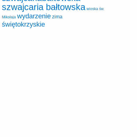
szwajcaria bałtowska
wioska św.
wydarzenie
zima
Mikołaja
świętokrzyskie