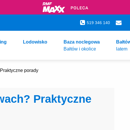
519 346 140
ing
Lodowisko
Baza noclegowa
Bałtó
Bałtów i okolice
latem
 Praktyczne porady
żwach? Praktyczne