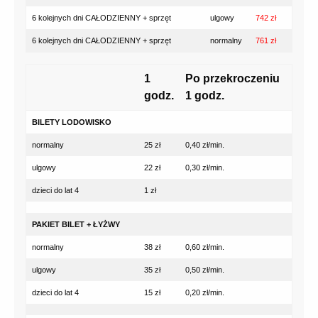
6 kolejnych dni CAŁODZIENNY + sprzęt
ulgowy
742 zł
6 kolejnych dni CAŁODZIENNY + sprzęt
normalny
761 zł
1
Po przekroczeniu
godz.
1 godz.
BILETY LODOWISKO
normalny
25 zł
0,40 zł/min.
ulgowy
22 zł
0,30 zł/min.
dzieci do lat 4
1 zł
PAKIET BILET + ŁYŻWY
normalny
38 zł
0,60 zł/min.
ulgowy
35 zł
0,50 zł/min.
dzieci do lat 4
15 zł
0,20 zł/min.