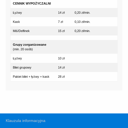
CENNIK WYPOŻYCZALNI
Łyżwy
14 zł
0,20 zł/min.
Kask
7 zł
0,10 zł/min.
Miś/Delfinek
15 zł
0,20 zł/min.
Grupy zorganizowane
(min. 20 osób)
Łyżwy
10 zł
Bilet grupowy
14 zł
Pakiet bilet + łyżwy + kask
28 zł
Klauzula informacyjna