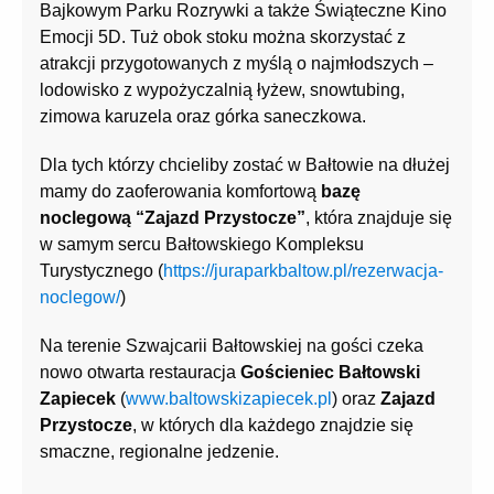
Bajkowym Parku Rozrywki a także Świąteczne Kino
Emocji 5D. Tuż obok stoku można skorzystać z
atrakcji przygotowanych z myślą o najmłodszych –
lodowisko z wypożyczalnią łyżew, snowtubing,
zimowa karuzela oraz górka saneczkowa.
Dla tych którzy chcieliby zostać w Bałtowie na dłużej
mamy do zaoferowania komfortową
bazę
noclegową “Zajazd Przystocze”
, która znajduje się
w samym sercu Bałtowskiego Kompleksu
Turystycznego (
https://juraparkbaltow.pl/rezerwacja-
noclegow/
)
Na terenie Szwajcarii Bałtowskiej na gości czeka
nowo otwarta restauracja
Gościeniec Bałtowski
Zapiecek
(
www.baltowskizapiecek.pl
) oraz
Zajazd
Przystocze
, w których dla każdego znajdzie się
smaczne, regionalne jedzenie.