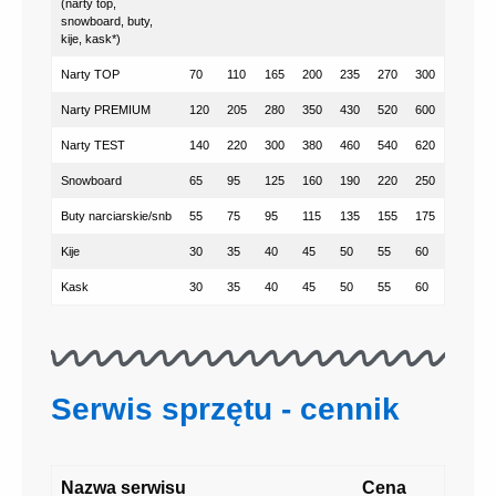
(narty top,
snowboard, buty,
kije, kask*)
Narty TOP
70
110
165
200
235
270
300
Narty PREMIUM
120
205
280
350
430
520
600
Narty TEST
140
220
300
380
460
540
620
Snowboard
65
95
125
160
190
220
250
Buty narciarskie/snb
55
75
95
115
135
155
175
Kije
30
35
40
45
50
55
60
Kask
30
35
40
45
50
55
60
Serwis sprzętu - cennik
Nazwa serwisu
Cena