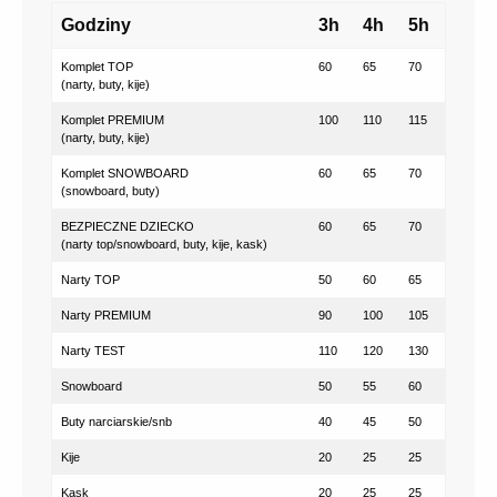
Godziny
3h
4h
5h
Komplet TOP
60
65
70
(narty, buty, kije)
Komplet PREMIUM
100
110
115
(narty, buty, kije)
Komplet SNOWBOARD
60
65
70
(snowboard, buty)
BEZPIECZNE DZIECKO
60
65
70
(narty top/snowboard, buty, kije, kask)
Narty TOP
50
60
65
Narty PREMIUM
90
100
105
Narty TEST
110
120
130
Snowboard
50
55
60
Buty narciarskie/snb
40
45
50
Kije
20
25
25
Kask
20
25
25