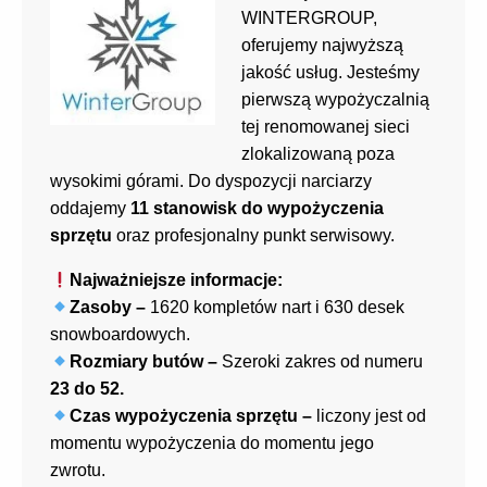
WINTERGROUP,
oferujemy najwyższą
jakość usług. Jesteśmy
pierwszą wypożyczalnią
tej renomowanej sieci
zlokalizowaną poza
wysokimi górami. Do dyspozycji narciarzy
oddajemy
11 stanowisk do
wypożyczenia
sprzętu
oraz profesjonalny punkt serwisowy.
Najważniejsze informacje:
Zasoby –
1620 kompletów nart i 630 desek
snowboardowych.
Rozmiary butów –
Szeroki zakres od numeru
23 do 52.
Czas wypożyczenia sprzętu –
liczony jest od
momentu wypożyczenia do momentu jego
zwrotu.