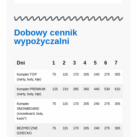
Dobowy cennik
wypożyczalni
Dni
1
2
3
4
5
6
7
Komplet TOP
75
115
170
205
240
275
305
(narty, buty, kije)
Komplet PREMIUM
125
210
285
360
440
530
610
(narty, buty, kije)
Komplet
75
115
170
205
240
275
305
SNOWBOARD
(snowboard, buty,
kask*)
BEZPIECZNE
75
115
170
205
240
275
305
DZIECKO