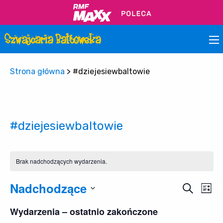
Strona główna
>
#dziejesiewbaltowie
#dziejesiewbaltowie
Brak nadchodzących wydarzenia.
Nadchodzące
Wy
Wydar
Szukaj
Lista
Wi
Wybierz
Nawig
Wydarzenia – ostatnio zakończone
datę.
na