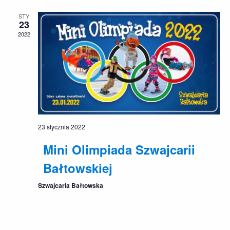
po
STY
wyszu
23
2022
i
widok
23 stycznia 2022
Mini Olimpiada Szwajcarii
Bałtowskiej
Szwajcaria Bałtowska