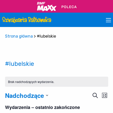
Strona główna
>
#lubelskie
#lubelskie
Brak nadchodzących wydarzenia.
Nadchodzące
Wy
Wydar
Szukaj
Lista
Wi
Wybierz
Nawig
Wydarzenia – ostatnio zakończone
datę.
na