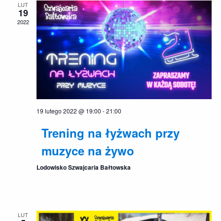
LUT
19
2022
19 lutego 2022 @ 19:00
-
21:00
Trening na łyżwach przy
muzyce na żywo
Lodowisko Szwajcaria Bałtowska
LUT