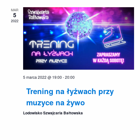
po
MAR
wyszu
5
2022
i
widok
5 marca 2022 @ 19:00
-
20:00
Trening na łyżwach przy
muzyce na żywo
Lodowisko Szwajcaria Bałtowska