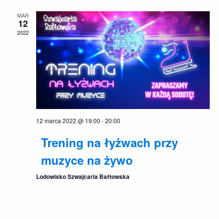
po
MAR
wyszu
12
2022
i
widok
12 marca 2022 @ 19:00
-
20:00
Trening na łyżwach przy
muzyce na żywo
Lodowisko Szwajcaria Bałtowska