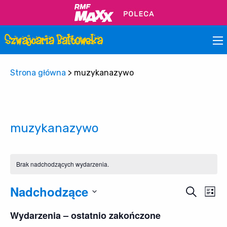
Strona główna
>
muzykanazywo
muzykanazywo
Brak nadchodzących wydarzenia.
Nadchodzące
Wy
Wydar
Szukaj
Lista
Wi
Wybierz
Nawig
Wydarzenia – ostatnio zakończone
datę.
na