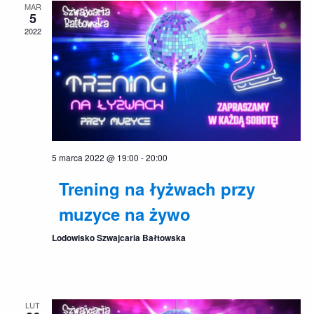
MAR
5
2022
5 marca 2022 @ 19:00
-
20:00
Trening na łyżwach przy
muzyce na żywo
Lodowisko Szwajcaria Bałtowska
LUT