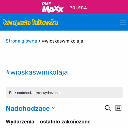
Strona główna
>
#wioskaswmikolaja
#wioskaswmikolaja
Brak nadchodzących wydarzenia.
Nadchodzące
Wy
Wydar
Szukaj
Lista
Wi
Wybierz
Nawig
Wydarzenia – ostatnio zakończone
datę.
na