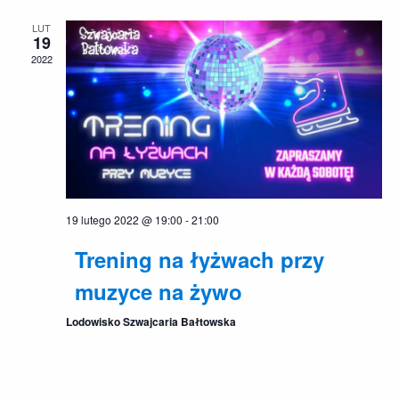
po
LUT
wyszu
19
2022
i
widok
19 lutego 2022 @ 19:00
-
21:00
Trening na łyżwach przy
muzyce na żywo
Lodowisko Szwajcaria Bałtowska