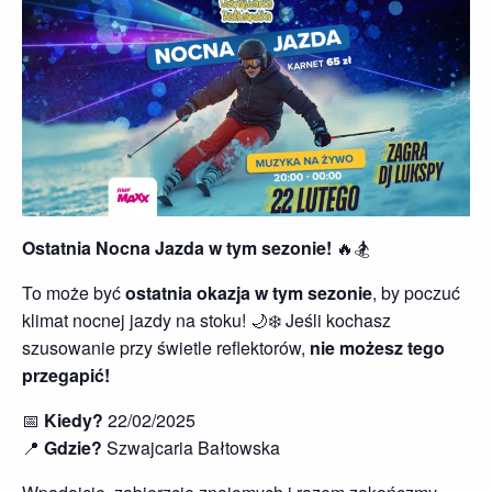
Ostatnia Nocna Jazda w tym sezonie!
🔥🏂
To może być
ostatnia okazja w tym sezonie
, by poczuć
klimat nocnej jazdy na stoku! 🌙❄️ Jeśli kochasz
szusowanie przy świetle reflektorów,
nie możesz tego
przegapić!
📅
Kiedy?
22/02/2025
📍
Gdzie?
Szwajcaria Bałtowska