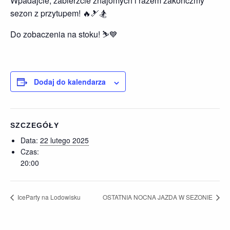
Wpadajcie, zabierzcie znajomych i razem zakończmy
sezon z przytupem! 🔥🎿🏂
Do zobaczenia na stoku! ⛷️💙
Dodaj do kalendarza
SZCZEGÓŁY
Data:
22 lutego 2025
Czas:
20:00
IceParty na Lodowisku
OSTATNIA NOCNA JAZDA W SEZONIE