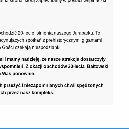
alna strona, którą zapewniamy w postaci wspinaczki
odzić 20-lecie istnienia naszego Juraparku. To
scynujących spotkań z prehistorycznymi gigantami
h Gości czekają niespodzianki!
 i mamy nadzieję, że nasze atrakcje dostarczyły
spomnień. Z okazji obchodów 20-lecia Bałtowski
a Was ponownie.
ch przeżyć i niezapomnianych chwil spędzonych
ych przez nasz kompleks.