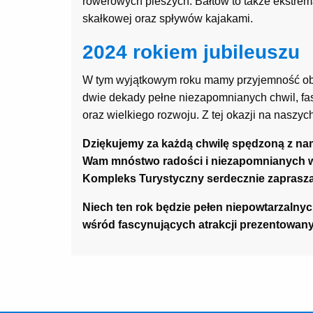
rowerowych pieszych. Bałtów to także ekstrem
skałkowej oraz spływów kajakami.
2024 rokiem jubileuszu
W tym wyjątkowym roku mamy przyjemność obch
dwie dekady pełne niezapomnianych chwil, fa
oraz wielkiego rozwoju. Z tej okazji na naszyc
Dziękujemy za każdą chwilę spędzoną z nami
Wam mnóstwo radości i niezapomnianych w
Kompleks Turystyczny serdecznie zaprasz
Niech ten rok będzie pełen niepowtarzalny
wśród fascynujących atrakcji prezentowan