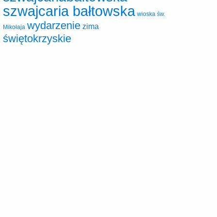
szwajcaria bałtowska
wioska św.
wydarzenie
zima
Mikołaja
świętokrzyskie