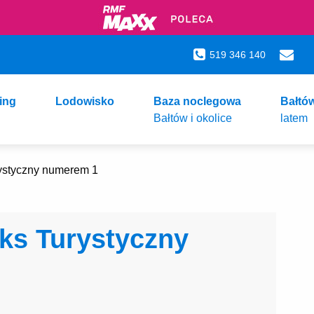
519 346 140
ing
Lodowisko
Baza noclegowa
Bałtó
Bałtów i okolice
latem
ystyczny numerem 1
ks Turystyczny