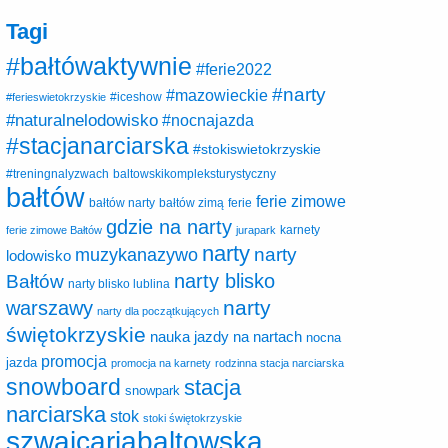
Tagi
#bałtówaktywnie
#ferie2022
#narty
#mazowieckie
#ferieswietokrzyskie
#iceshow
#naturalnelodowisko
#nocnajazda
#stacjanarciarska
#stokiswietokrzyskie
baltowskikompleksturystyczny
#treningnalyzwach
bałtów
ferie zimowe
ferie
bałtów narty
bałtów zimą
gdzie na narty
karnety
ferie zimowe Bałtów
jurapark
narty
narty
muzykanazywo
lodowisko
narty blisko
Bałtów
narty blisko lublina
narty
warszawy
narty dla początkujących
świętokrzyskie
nauka jazdy na nartach
nocna
promocja
jazda
promocja na karnety
rodzinna stacja narciarska
snowboard
stacja
snowpark
narciarska
stok
stoki świętokrzyskie
szwajcariabaltowska