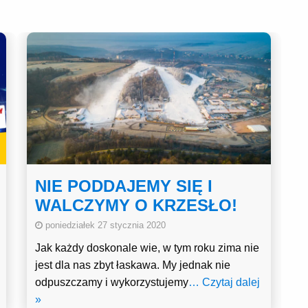
NIE PODDAJEMY SIĘ I
WALCZYMY O KRZESŁO!
poniedziałek 27 stycznia 2020
Jak każdy doskonale wie, w tym roku zima nie
jest dla nas zbyt łaskawa. My jednak nie
odpuszczamy i wykorzystujemy
… Czytaj dalej
»