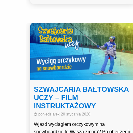
SZWAJCARIA BAŁTOWSKA
UCZY – FILM
INSTRUKTAŻOWY
poniedziałek 20 stycznia 2020
Wjazd wyciągiem orczykowym na
snowboardzie to Wasza zmora? Po obejrzeniu