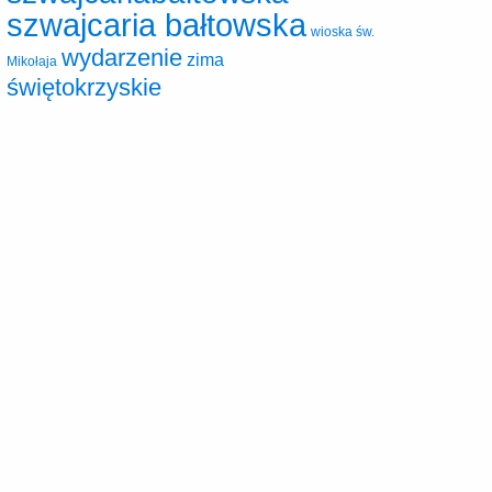
szwajcaria bałtowska
wioska św.
wydarzenie
zima
Mikołaja
świętokrzyskie