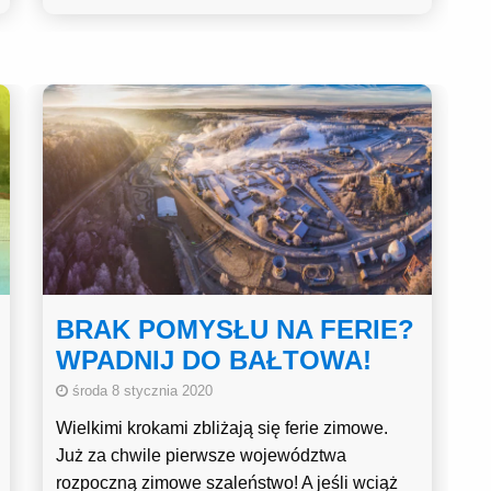
BRAK POMYSŁU NA FERIE?
WPADNIJ DO BAŁTOWA!
środa 8 stycznia 2020
Wielkimi krokami zbliżają się ferie zimowe.
Już za chwile pierwsze województwa
rozpoczną zimowe szaleństwo! A jeśli wciąż