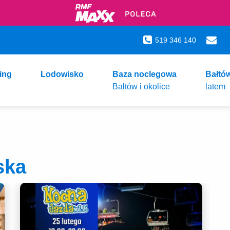
519 346 140
ing
Lodowisko
Baza noclegowa
Bałtó
Bałtów i okolice
latem
ska