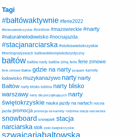
Tagi
#bałtówaktywnie
#ferie2022
#narty
#mazowieckie
#ferieswietokrzyskie
#iceshow
#naturalnelodowisko
#nocnajazda
#stacjanarciarska
#stokiswietokrzyskie
baltowskikompleksturystyczny
#treningnalyzwach
bałtów
ferie zimowe
ferie
bałtów narty
bałtów zimą
gdzie na narty
karnety
ferie zimowe Bałtów
jurapark
narty
narty
muzykanazywo
lodowisko
narty blisko
Bałtów
narty blisko lublina
narty
warszawy
narty dla początkujących
świętokrzyskie
nauka jazdy na nartach
nocna
promocja
jazda
promocja na karnety
rodzinna stacja narciarska
snowboard
stacja
snowpark
narciarska
stok
stoki świętokrzyskie
szwajcariabaltowska