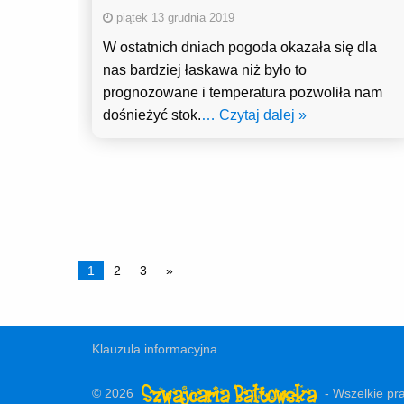
piątek 13 grudnia 2019
W ostatnich dniach pogoda okazała się dla
nas bardziej łaskawa niż było to
prognozowane i temperatura pozwoliła nam
dośnieżyć stok.
… Czytaj dalej »
1
2
3
»
Klauzula informacyjna
© 2026
- Wszelkie pr