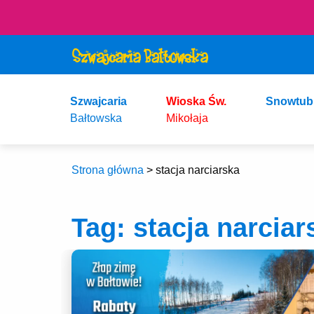
Szwajcaria
Wioska Św.
Snowtub
Bałtowska
Mikołaja
Strona główna
>
stacja narciarska
Tag:
stacja narciar