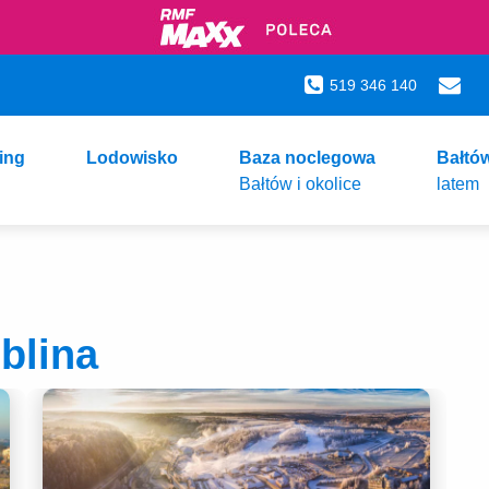
519 346 140
ing
Lodowisko
Baza noclegowa
Bałtó
Bałtów i okolice
latem
ublina