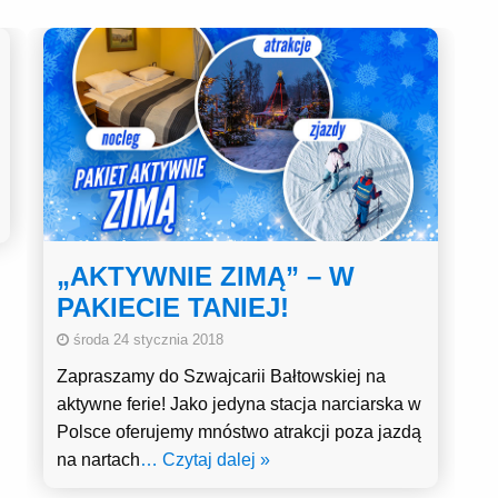
„AKTYWNIE ZIMĄ” – W
PAKIECIE TANIEJ!
środa 24 stycznia 2018
Zapraszamy do Szwajcarii Bałtowskiej na
aktywne ferie! Jako jedyna stacja narciarska w
Polsce oferujemy mnóstwo atrakcji poza jazdą
na nartach
… Czytaj dalej »