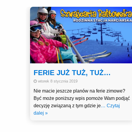
FERIE JUŻ TUŻ, TUŻ…
wtorek 8 stycznia 2019
Nie macie jeszcze planów na ferie zimowe?
Być może poniższy wpis pomoże Wam podjąć
decyzję związaną z tym gdzie je
… Czytaj
dalej »