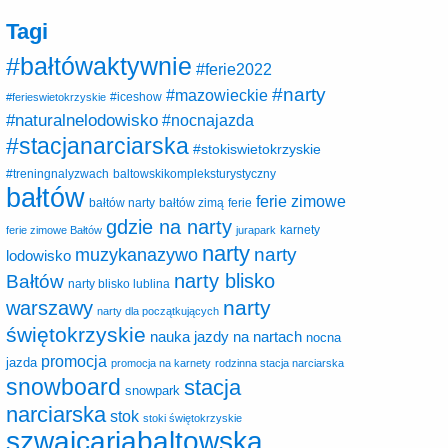
Tagi
#bałtówaktywnie
#ferie2022
#narty
#mazowieckie
#ferieswietokrzyskie
#iceshow
#naturalnelodowisko
#nocnajazda
#stacjanarciarska
#stokiswietokrzyskie
baltowskikompleksturystyczny
#treningnalyzwach
bałtów
ferie zimowe
ferie
bałtów narty
bałtów zimą
gdzie na narty
karnety
ferie zimowe Bałtów
jurapark
narty
narty
muzykanazywo
lodowisko
narty blisko
Bałtów
narty blisko lublina
narty
warszawy
narty dla początkujących
świętokrzyskie
nauka jazdy na nartach
nocna
promocja
jazda
promocja na karnety
rodzinna stacja narciarska
snowboard
stacja
snowpark
narciarska
stok
stoki świętokrzyskie
szwajcariabaltowska