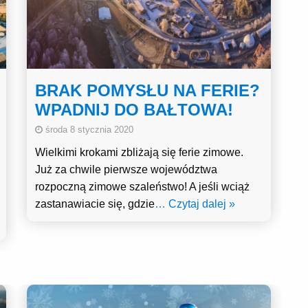
BRAK POMYSŁU NA FERIE?
WPADNIJ DO BAŁTOWA!
środa 8 stycznia 2020
Wielkimi krokami zbliżają się ferie zimowe.
Już za chwile pierwsze województwa
rozpoczną zimowe szaleństwo! A jeśli wciąż
zastanawiacie się, gdzie
… Czytaj dalej »