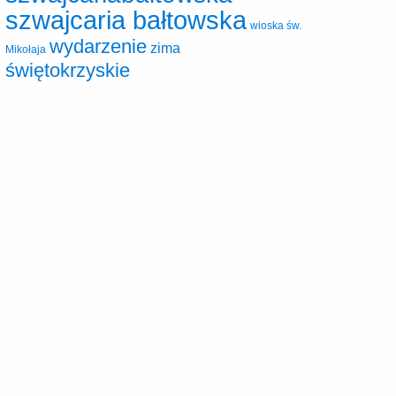
szwajcaria bałtowska
wioska św.
wydarzenie
zima
Mikołaja
świętokrzyskie