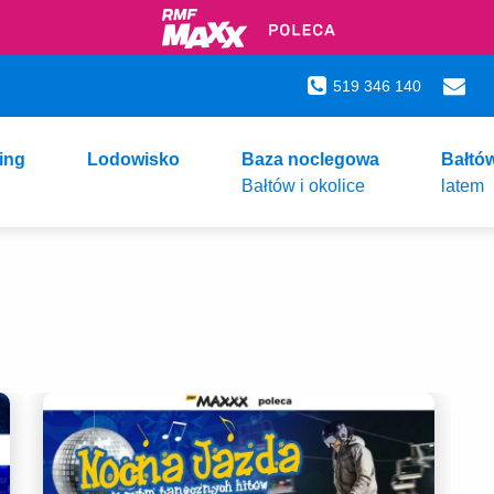
519 346 140
ing
Lodowisko
Baza noclegowa
Bałtó
Bałtów i okolice
latem