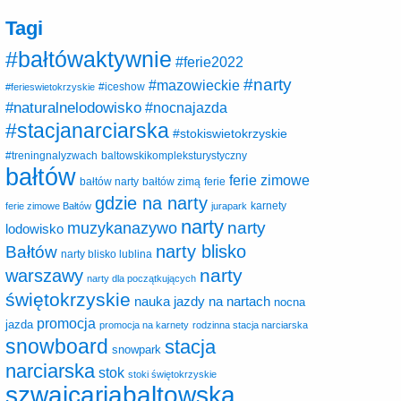
Tagi
#bałtówaktywnie
#ferie2022
#narty
#mazowieckie
#ferieswietokrzyskie
#iceshow
#naturalnelodowisko
#nocnajazda
#stacjanarciarska
#stokiswietokrzyskie
baltowskikompleksturystyczny
#treningnalyzwach
bałtów
ferie zimowe
ferie
bałtów narty
bałtów zimą
gdzie na narty
karnety
ferie zimowe Bałtów
jurapark
narty
narty
muzykanazywo
lodowisko
narty blisko
Bałtów
narty blisko lublina
narty
warszawy
narty dla początkujących
świętokrzyskie
nauka jazdy na nartach
nocna
promocja
jazda
promocja na karnety
rodzinna stacja narciarska
snowboard
stacja
snowpark
narciarska
stok
stoki świętokrzyskie
szwajcariabaltowska