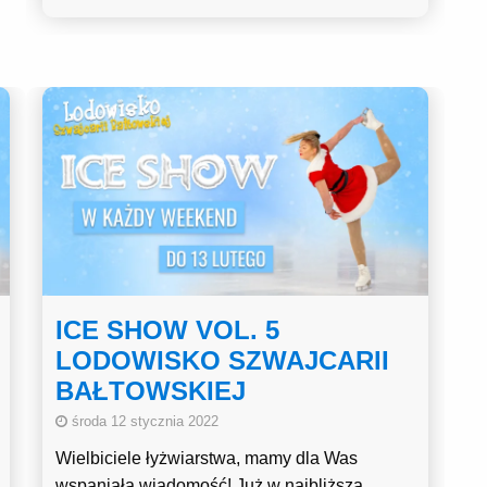
ICE SHOW VOL. 5
LODOWISKO SZWAJCARII
BAŁTOWSKIEJ
środa 12 stycznia 2022
Wielbiciele łyżwiarstwa, mamy dla Was
wspaniałą wiadomość! Już w najbliższą