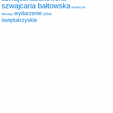
szwajcaria bałtowska
wioska św.
wydarzenie
zima
Mikołaja
świętokrzyskie