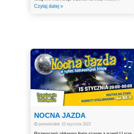
Czytaj dalej »
NOCNA JAZDA
poniedziałek 10 stycznia 2022
Rozpocznij aktywne ferie razem z nami! U nas