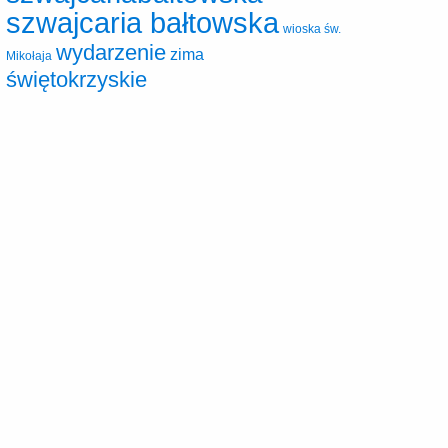
szwajcaria bałtowska
wioska św.
wydarzenie
zima
Mikołaja
świętokrzyskie