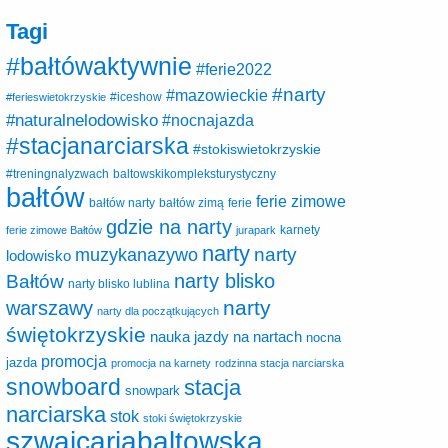
Tagi
#bałtówaktywnie
#ferie2022
#narty
#mazowieckie
#ferieswietokrzyskie
#iceshow
#naturalnelodowisko
#nocnajazda
#stacjanarciarska
#stokiswietokrzyskie
baltowskikompleksturystyczny
#treningnalyzwach
bałtów
ferie zimowe
ferie
bałtów narty
bałtów zimą
gdzie na narty
karnety
ferie zimowe Bałtów
jurapark
narty
narty
muzykanazywo
lodowisko
narty blisko
Bałtów
narty blisko lublina
narty
warszawy
narty dla początkujących
świętokrzyskie
nauka jazdy na nartach
nocna
promocja
jazda
promocja na karnety
rodzinna stacja narciarska
snowboard
stacja
snowpark
narciarska
stok
stoki świętokrzyskie
szwajcariabaltowska