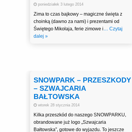
poniedziałek 3 lutego 2014
Zima to czas bajkowy – magiczne święta z
choinką (dawno za nami) i prezentami od
Świętego Mikołaja, ferie zimowe i
… Czytaj
dalej »
SNOWPARK – PRZESZKODY
– SZWAJCARIA
BAŁTOWSKA
wtorek 28 stycznia 2014
Kilka przeszkód do naszego SNOWPARKU,
obrandowane już logo „Szwajcaria
Bałtowska”, gotowe do wyjazdu. To jeszcze