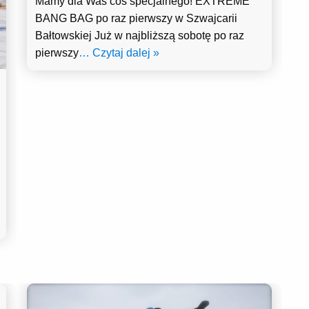
Mamy dla Was coś specjalnego! EXTREME
BANG BAG po raz pierwszy w Szwajcarii
Bałtowskiej Już w najbliższą sobotę po raz
pierwszy
… Czytaj dalej »