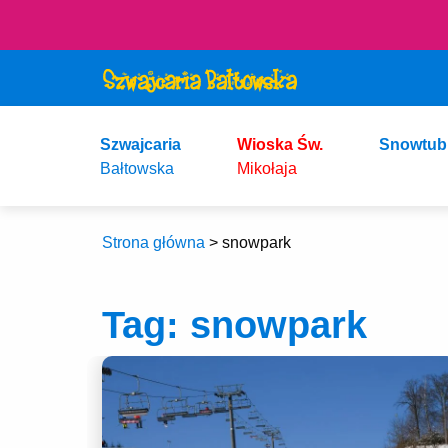
Szwajcaria
Wioska Św.
Snowtub
Bałtowska
Mikołaja
Strona główna
>
snowpark
Tag:
snowpark