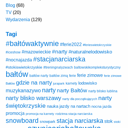
Blog
(68)
TV
(20)
Wydarzenia
(129)
Tagi
#bałtówaktywnie
#ferie2022
#ferieswietokrzyskie
#narty
#naturalnelodowisko
#mazowieckie
#iceshow
#stacjanarciarska
#nocnajazda
#stokiswietokrzyskie
baltowskikompleksturystyczny
#treningnalyzwach
bałtów
ferie zimowe
ferie
bałtów narty
bałtów zimą
ferie zimowe
gdzie na narty
lodowisko
karnety
Bałtów
jurapark
narty
narty Bałtów
muzykanazywo
narty blisko lublina
narty
narty blisko warszawy
narty dla początkujących
świętokrzyskie
nauka jazdy na nartach
nocna jazda
promocja
promocja na karnety
rodzinna stacja narciarska
snowboard
stacja narciarska
stok
snowpark
stoki