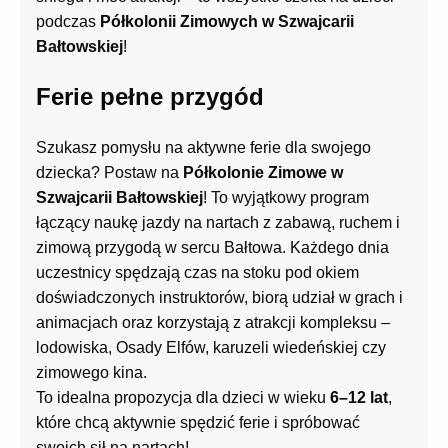
podczas
Półkolonii Zimowych w Szwajcarii
Bałtowskiej
!
Ferie pełne przygód
Szukasz pomysłu na aktywne ferie dla swojego
dziecka? Postaw na
Półkolonie Zimowe w
Szwajcarii Bałtowskiej
! To wyjątkowy program
łączący naukę jazdy na nartach z zabawą, ruchem i
zimową przygodą w sercu Bałtowa. Każdego dnia
uczestnicy spędzają czas na stoku pod okiem
doświadczonych instruktorów, biorą udział w grach i
animacjach oraz korzystają z atrakcji kompleksu –
lodowiska, Osady Elfów, karuzeli wiedeńskiej czy
zimowego kina.
To idealna propozycja dla dzieci w wieku
6–12 lat
,
które chcą aktywnie spędzić ferie i spróbować
swoich sił na nartach!