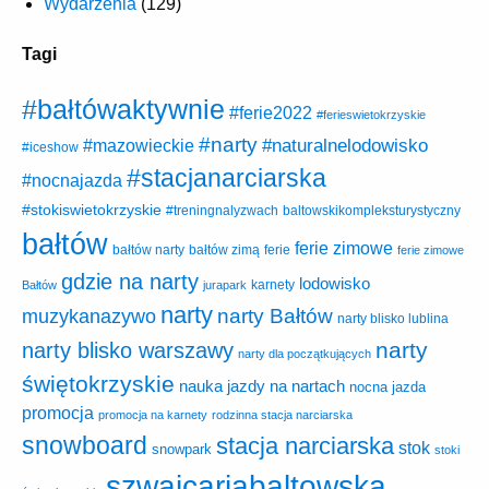
Wydarzenia
(129)
Tagi
#bałtówaktywnie
#ferie2022
#ferieswietokrzyskie
#narty
#naturalnelodowisko
#mazowieckie
#iceshow
#stacjanarciarska
#nocnajazda
#stokiswietokrzyskie
baltowskikompleksturystyczny
#treningnalyzwach
bałtów
ferie zimowe
ferie
bałtów narty
bałtów zimą
ferie zimowe
gdzie na narty
lodowisko
karnety
Bałtów
jurapark
narty
narty Bałtów
muzykanazywo
narty blisko lublina
narty
narty blisko warszawy
narty dla początkujących
świętokrzyskie
nauka jazdy na nartach
nocna jazda
promocja
promocja na karnety
rodzinna stacja narciarska
snowboard
stacja narciarska
stok
snowpark
stoki
szwajcariabaltowska