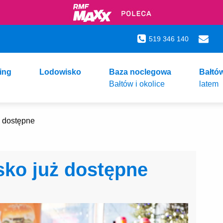
519 346 140
ing
Lodowisko
Baza noclegowa
Bałtó
Bałtów i okolice
latem
ż dostępne
sko już dostępne