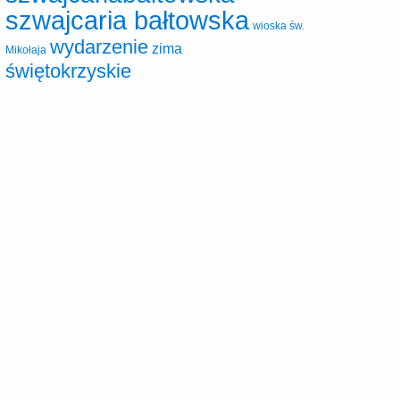
szwajcaria bałtowska
wioska św.
wydarzenie
zima
Mikołaja
świętokrzyskie