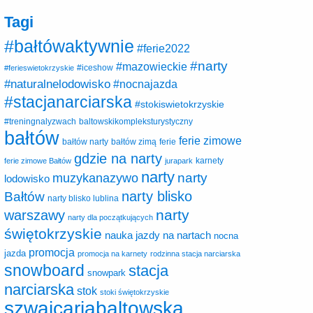
Tagi
#bałtówaktywnie
#ferie2022
#narty
#mazowieckie
#ferieswietokrzyskie
#iceshow
#naturalnelodowisko
#nocnajazda
#stacjanarciarska
#stokiswietokrzyskie
baltowskikompleksturystyczny
#treningnalyzwach
bałtów
ferie zimowe
ferie
bałtów narty
bałtów zimą
gdzie na narty
karnety
ferie zimowe Bałtów
jurapark
narty
narty
muzykanazywo
lodowisko
narty blisko
Bałtów
narty blisko lublina
narty
warszawy
narty dla początkujących
świętokrzyskie
nauka jazdy na nartach
nocna
promocja
jazda
promocja na karnety
rodzinna stacja narciarska
snowboard
stacja
snowpark
narciarska
stok
stoki świętokrzyskie
szwajcariabaltowska