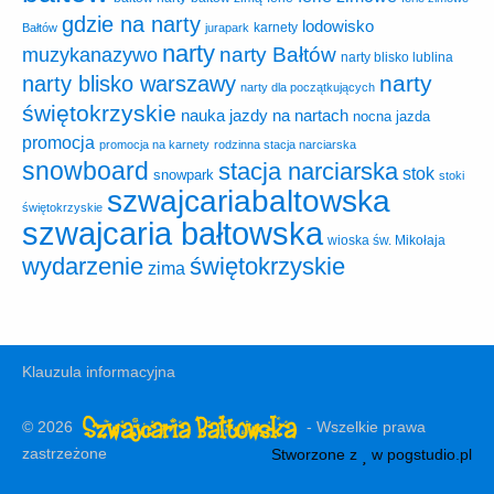
gdzie na narty
lodowisko
karnety
Bałtów
jurapark
narty
narty Bałtów
muzykanazywo
narty blisko lublina
narty
narty blisko warszawy
narty dla początkujących
świętokrzyskie
nauka jazdy na nartach
nocna jazda
promocja
promocja na karnety
rodzinna stacja narciarska
snowboard
stacja narciarska
stok
snowpark
stoki
szwajcariabaltowska
świętokrzyskie
szwajcaria bałtowska
wioska św. Mikołaja
wydarzenie
świętokrzyskie
zima
Klauzula informacyjna
© 2026
- Wszelkie prawa
zastrzeżone
Stworzone z
w
pogstudio.pl