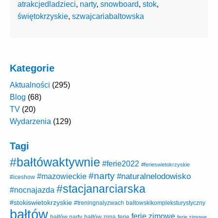
atrakcjedladzieci
,
narty
,
snowboard
,
stok
,
świętokrzyskie
,
szwajcariabaltowska
Kategorie
Aktualności
(295)
Blog
(68)
TV
(20)
Wydarzenia
(129)
Tagi
#bałtówaktywnie
#ferie2022
#ferieswietokrzyskie
#narty
#naturalnelodowisko
#mazowieckie
#iceshow
#stacjanarciarska
#nocnajazda
#stokiswietokrzyskie
baltowskikompleksturystyczny
#treningnalyzwach
bałtów
ferie zimowe
ferie
bałtów narty
bałtów zimą
ferie zimowe