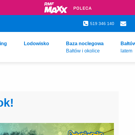
519 346 140
ing
Lodowisko
Baza noclegowa
Bałtó
Bałtów i okolice
latem
ok!