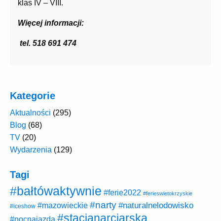
klas IV – VIII.
Więcej informacji:
tel. 518 691 474
Kategorie
Aktualności
(295)
Blog
(68)
TV
(20)
Wydarzenia
(129)
Tagi
#bałtówaktywnie
#ferie2022
#ferieswietokrzyskie
#narty
#naturalnelodowisko
#mazowieckie
#iceshow
#stacjanarciarska
#nocnajazda