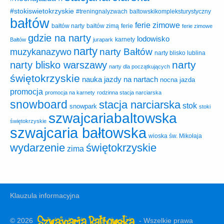
#stokiswietokrzyskie
baltowskikompleksturystyczny
#treningnalyzwach
bałtów
ferie zimowe
ferie
bałtów narty
bałtów zimą
ferie zimowe
gdzie na narty
lodowisko
karnety
Bałtów
jurapark
narty
narty Bałtów
muzykanazywo
narty blisko lublina
narty
narty blisko warszawy
narty dla początkujących
świętokrzyskie
nauka jazdy na nartach
nocna jazda
promocja
promocja na karnety
rodzinna stacja narciarska
snowboard
stacja narciarska
stok
snowpark
stoki
szwajcariabaltowska
świętokrzyskie
szwajcaria bałtowska
wioska św. Mikołaja
wydarzenie
świętokrzyskie
zima
Klauzula informacyjna
© 2026
- Wszelkie prawa