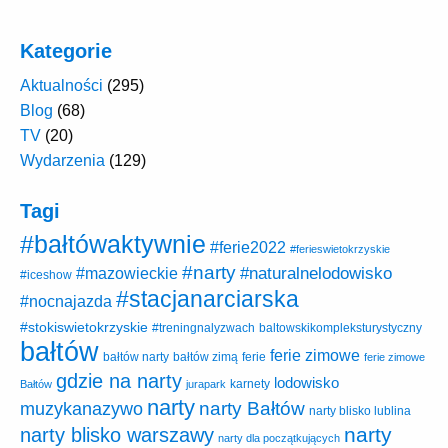
Kategorie
Aktualności
(295)
Blog
(68)
TV
(20)
Wydarzenia
(129)
Tagi
#bałtówaktywnie
#ferie2022
#ferieswietokrzyskie
#narty
#naturalnelodowisko
#mazowieckie
#iceshow
#stacjanarciarska
#nocnajazda
#stokiswietokrzyskie
baltowskikompleksturystyczny
#treningnalyzwach
bałtów
ferie zimowe
ferie
bałtów narty
bałtów zimą
ferie zimowe
gdzie na narty
lodowisko
karnety
Bałtów
jurapark
narty
narty Bałtów
muzykanazywo
narty blisko lublina
narty
narty blisko warszawy
narty dla początkujących