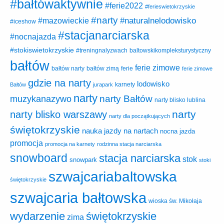
#bałtówaktywnie
#ferie2022
#ferieswietokrzyskie
#narty
#naturalnelodowisko
#mazowieckie
#iceshow
#stacjanarciarska
#nocnajazda
#stokiswietokrzyskie
baltowskikompleksturystyczny
#treningnalyzwach
bałtów
ferie zimowe
ferie
bałtów narty
bałtów zimą
ferie zimowe
gdzie na narty
lodowisko
karnety
Bałtów
jurapark
narty
narty Bałtów
muzykanazywo
narty blisko lublina
narty
narty blisko warszawy
narty dla początkujących
świętokrzyskie
nauka jazdy na nartach
nocna jazda
promocja
promocja na karnety
rodzinna stacja narciarska
snowboard
stacja narciarska
stok
snowpark
stoki
szwajcariabaltowska
świętokrzyskie
szwajcaria bałtowska
wioska św. Mikołaja
wydarzenie
świętokrzyskie
zima