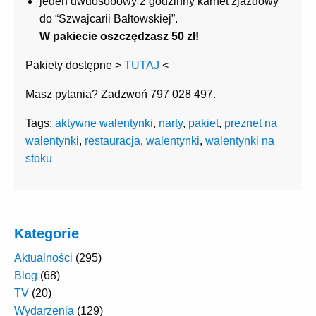
jeden dwuosobowy 2 godzinny karnet zjazdowy
do “Szwajcarii Bałtowskiej”.
W pakiecie oszczędzasz 50 zł!
Pakiety dostępne >
TUTAJ
<
Masz pytania? Zadzwoń 797 028 497.
Tags:
aktywne walentynki
,
narty
,
pakiet
,
preznet na
walentynki
,
restauracja
,
walentynki
,
walentynki na
stoku
Kategorie
Aktualności
(295)
Blog
(68)
TV
(20)
Wydarzenia
(129)