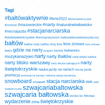
Tagi
#bałtówaktywnie
#ferie2022
#ferieswietokrzyskie
#narty
#naturalnelodowisko
#mazowieckie
#iceshow
#stacjanarciarska
#nocnajazda
#stokiswietokrzyskie
baltowskikompleksturystyczny
#treningnalyzwach
bałtów
ferie zimowe
ferie
bałtów narty
bałtów zimą
ferie zimowe
gdzie na narty
lodowisko
karnety
Bałtów
jurapark
narty
narty Bałtów
muzykanazywo
narty blisko lublina
narty
narty blisko warszawy
narty dla początkujących
świętokrzyskie
nauka jazdy na nartach
nocna jazda
promocja
promocja na karnety
rodzinna stacja narciarska
snowboard
stacja narciarska
stok
snowpark
stoki
szwajcariabaltowska
świętokrzyskie
szwajcaria bałtowska
wioska św. Mikołaja
wydarzenie
świętokrzyskie
zima