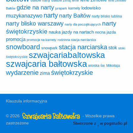
ferie
bałtów narty
bałtów zimą
ferie zimowe
gdzie na narty
lodowisko
karnety
Bałtów
jurapark
narty
narty Bałtów
muzykanazywo
narty blisko lublina
narty
narty blisko warszawy
narty dla początkujących
świętokrzyskie
nauka jazdy na nartach
nocna jazda
promocja
promocja na karnety
rodzinna stacja narciarska
snowboard
stacja narciarska
stok
snowpark
stoki
szwajcariabaltowska
świętokrzyskie
szwajcaria bałtowska
wioska św. Mikołaja
wydarzenie
świętokrzyskie
zima
Klauzula informacyjna
© 2026
- Wszelkie prawa
zastrzeżone
Stworzone z
w
pogstudio.pl