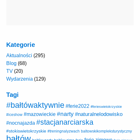
Kategorie
Aktualności
(295)
Blog
(68)
TV
(20)
Wydarzenia
(129)
Tagi
#bałtówaktywnie
#ferie2022
#ferieswietokrzyskie
#narty
#naturalnelodowisko
#mazowieckie
#iceshow
#stacjanarciarska
#nocnajazda
#stokiswietokrzyskie
baltowskikompleksturystyczny
#treningnalyzwach
bałtów
ferie zimowe