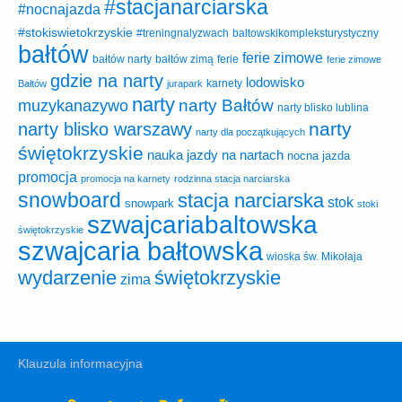
#stacjanarciarska
#nocnajazda
#stokiswietokrzyskie
baltowskikompleksturystyczny
#treningnalyzwach
bałtów
ferie zimowe
ferie
bałtów narty
bałtów zimą
ferie zimowe
gdzie na narty
lodowisko
karnety
Bałtów
jurapark
narty
narty Bałtów
muzykanazywo
narty blisko lublina
narty
narty blisko warszawy
narty dla początkujących
świętokrzyskie
nauka jazdy na nartach
nocna jazda
promocja
promocja na karnety
rodzinna stacja narciarska
snowboard
stacja narciarska
stok
snowpark
stoki
szwajcariabaltowska
świętokrzyskie
szwajcaria bałtowska
wioska św. Mikołaja
wydarzenie
świętokrzyskie
zima
Klauzula informacyjna