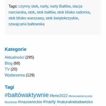
Tags:
czynny stok
,
narty
,
narty Bałtów
,
stacja
narciarska
,
stok
,
stok bałtów
,
stok blisko radomia
,
stok blisko warszawy
,
stok świętokrzyskie
,
szwajcaria bałtowska
Kategorie
Aktualności
(295)
Blog
(68)
TV
(20)
Wydarzenia
(129)
Tagi
#bałtówaktywnie
#ferie2022
#ferieswietokrzyskie
#narty
#naturalnelodowisko
#mazowieckie
#iceshow