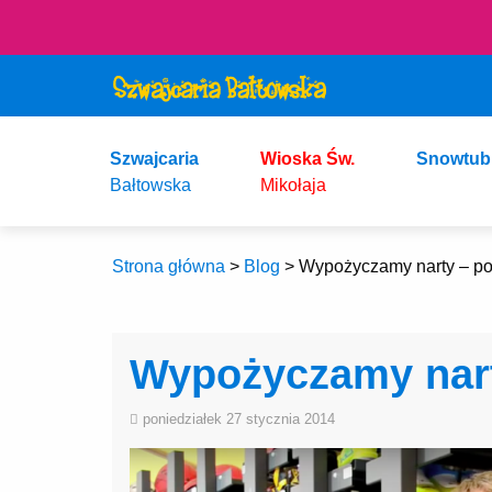
Szwajcaria
Wioska Św.
Snowtub
Bałtowska
Mikołaja
Strona główna
>
Blog
>
Wypożyczamy narty – po
Wypożyczamy nart
poniedziałek 27 stycznia 2014