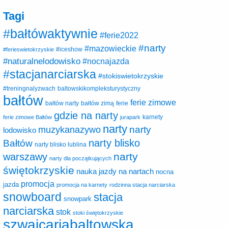
Tagi
#bałtówaktywnie
#ferie2022
#narty
#mazowieckie
#ferieswietokrzyskie
#iceshow
#naturalnelodowisko
#nocnajazda
#stacjanarciarska
#stokiswietokrzyskie
baltowskikompleksturystyczny
#treningnalyzwach
bałtów
ferie zimowe
ferie
bałtów narty
bałtów zimą
gdzie na narty
karnety
ferie zimowe Bałtów
jurapark
narty
narty
muzykanazywo
lodowisko
narty blisko
Bałtów
narty blisko lublina
narty
warszawy
narty dla początkujących
świętokrzyskie
nauka jazdy na nartach
nocna
promocja
jazda
promocja na karnety
rodzinna stacja narciarska
snowboard
stacja
snowpark
narciarska
stok
stoki świętokrzyskie
szwajcariabaltowska