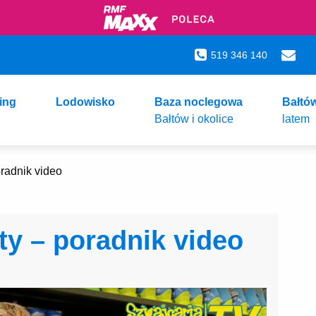
519 346 140
ing
Lodowisko
Baza noclegowa
Bałtó
Bałtów i okolice
latem
radnik video
y – poradnik video