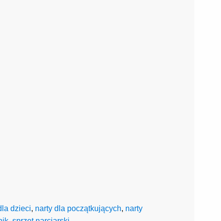
dla dzieci
,
narty dla początkujących
,
narty
nik
,
sprzęt narciarski