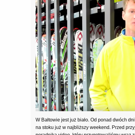
W Bałtowie jest już biało. Od ponad dwóch dn
na stoku już w najbliższy weekend. Przed pr
poradnika video, który przygotowaliśmy wraz z 