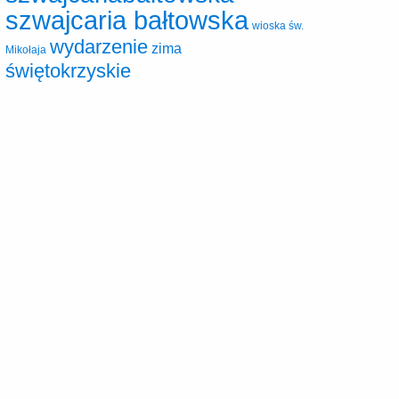
szwajcaria bałtowska
wioska św.
wydarzenie
zima
Mikołaja
świętokrzyskie