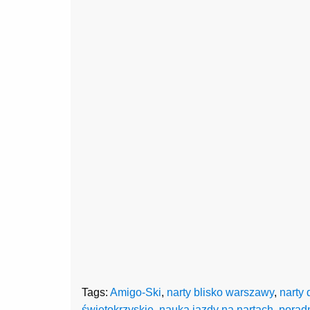
Tags:
Amigo-Ski
,
narty blisko warszawy
,
narty 
świętokrzyskie
,
nauka jazdy na nartach
,
porad