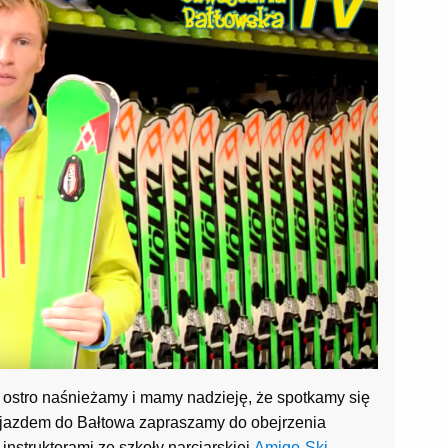
i ostro naśnieżamy i mamy nadzieję, że spotkamy się
zyjazdem do Bałtowa zapraszamy do obejrzenia
instruktorami ze szkoły narciarskiej
Amigo-Ski
–