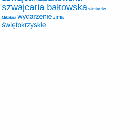
szwajcaria bałtowska
wioska św.
wydarzenie
zima
Mikołaja
świętokrzyskie