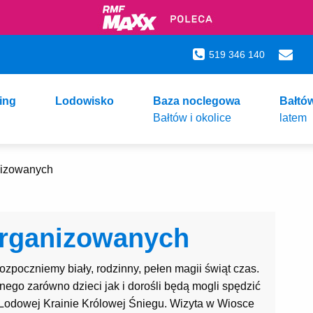
519 346 140
ing
Lodowisko
Baza noclegowa
Bałtó
Bałtów i okolice
latem
anizowanych
organizowanych
Rozpoczniemy biały, rodzinny, pełen magii świąt czas.
ego zarówno dzieci jak i dorośli będą mogli spędzić
 Lodowej Krainie Królowej Śniegu. Wizyta w Wiosce