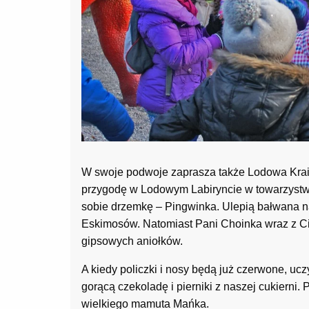
W swoje podwoje zaprasza także Lodowa Krain
przygodę w Lodowym Labiryncie w towarzystw
sobie drzemkę – Pingwinka. Ulepią bałwana na
Eskimosów. Natomiast Pani Choinka wraz z Ci
gipsowych aniołków.
A kiedy policzki i nosy będą już czerwone, uc
gorącą czekoladę i pierniki z naszej cukierni.
wielkiego mamuta Mańka.