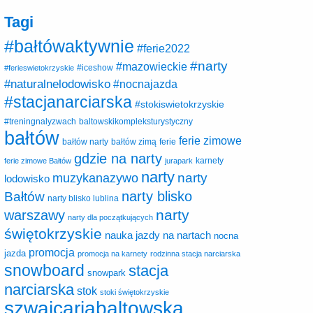
Tagi
#bałtówaktywnie
#ferie2022
#narty
#mazowieckie
#ferieswietokrzyskie
#iceshow
#naturalnelodowisko
#nocnajazda
#stacjanarciarska
#stokiswietokrzyskie
baltowskikompleksturystyczny
#treningnalyzwach
bałtów
ferie zimowe
ferie
bałtów narty
bałtów zimą
gdzie na narty
karnety
ferie zimowe Bałtów
jurapark
narty
narty
muzykanazywo
lodowisko
narty blisko
Bałtów
narty blisko lublina
narty
warszawy
narty dla początkujących
świętokrzyskie
nauka jazdy na nartach
nocna
promocja
jazda
promocja na karnety
rodzinna stacja narciarska
snowboard
stacja
snowpark
narciarska
stok
stoki świętokrzyskie
szwajcariabaltowska