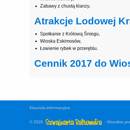
Zabawy z chustą klanzy.
Atrakcje Lodowej Kr
Spotkanie z Królową Śniegu,
Wioska Eskimosów,
Łowienie rybek w przeręblu.
Cennik 2017 do Wios
Klauzula informacyjna
© 2026
- Wszelkie pr