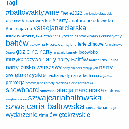
Tagi
#bałtówaktywnie
#ferie2022
#ferieswietokrzyskie
#narty
#naturalnelodowisko
#mazowieckie
#iceshow
#stacjanarciarska
#nocnajazda
#stokiswietokrzyskie
baltowskikompleksturystyczny
#treningnalyzwach
bałtów
ferie zimowe
ferie
bałtów narty
bałtów zimą
ferie zimowe
gdzie na narty
lodowisko
karnety
Bałtów
jurapark
narty
narty Bałtów
muzykanazywo
narty blisko lublina
narty
narty blisko warszawy
narty dla początkujących
świętokrzyskie
nauka jazdy na nartach
nocna jazda
promocja
promocja na karnety
rodzinna stacja narciarska
snowboard
stacja narciarska
stok
snowpark
stoki
szwajcariabaltowska
świętokrzyskie
szwajcaria bałtowska
wioska św. Mikołaja
wydarzenie
świętokrzyskie
zima