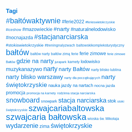
Tagi
#bałtówaktywnie
#ferie2022
#ferieswietokrzyskie
#narty
#naturalnelodowisko
#mazowieckie
#iceshow
#stacjanarciarska
#nocnajazda
#stokiswietokrzyskie
baltowskikompleksturystyczny
#treningnalyzwach
bałtów
ferie zimowe
ferie
bałtów narty
bałtów zimą
ferie zimowe
gdzie na narty
lodowisko
karnety
Bałtów
jurapark
narty
narty Bałtów
muzykanazywo
narty blisko lublina
narty
narty blisko warszawy
narty dla początkujących
świętokrzyskie
nauka jazdy na nartach
nocna jazda
promocja
promocja na karnety
rodzinna stacja narciarska
snowboard
stacja narciarska
stok
snowpark
stoki
szwajcariabaltowska
świętokrzyskie
szwajcaria bałtowska
wioska św. Mikołaja
wydarzenie
świętokrzyskie
zima