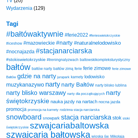
TV
(20)
Wydarzenia
(129)
Tagi
#bałtówaktywnie
#ferie2022
#ferieswietokrzyskie
#narty
#naturalnelodowisko
#mazowieckie
#iceshow
#stacjanarciarska
#nocnajazda
#stokiswietokrzyskie
baltowskikompleksturystyczny
#treningnalyzwach
bałtów
ferie zimowe
ferie
bałtów narty
bałtów zimą
ferie zimowe
gdzie na narty
lodowisko
karnety
Bałtów
jurapark
narty
narty Bałtów
muzykanazywo
narty blisko lublina
narty
narty blisko warszawy
narty dla początkujących
świętokrzyskie
nauka jazdy na nartach
nocna jazda
promocja
promocja na karnety
rodzinna stacja narciarska
snowboard
stacja narciarska
stok
snowpark
stoki
szwajcariabaltowska
świętokrzyskie
szwajcaria bałtowska
wioska św. Mikołaja