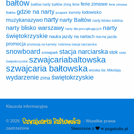
bałtów
ferie zimowe
ferie
bałtów narty
bałtów zimą
ferie zimowe
gdzie na narty
lodowisko
karnety
Bałtów
jurapark
narty
narty Bałtów
muzykanazywo
narty blisko lublina
narty
narty blisko warszawy
narty dla początkujących
świętokrzyskie
nauka jazdy na nartach
nocna jazda
promocja
promocja na karnety
rodzinna stacja narciarska
snowboard
stacja narciarska
stok
snowpark
stoki
szwajcariabaltowska
świętokrzyskie
szwajcaria bałtowska
wioska św. Mikołaja
wydarzenie
świętokrzyskie
zima
Klauzula informacyjna
© 2026
- Wszelkie prawa
zastrzeżone
Stworzone z
w
pogstudio.pl