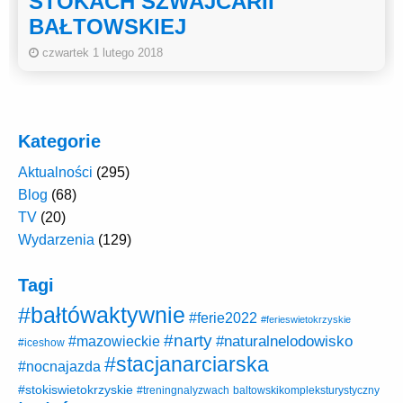
STOKACH SZWAJCARII
BAŁTOWSKIEJ
czwartek 1 lutego 2018
Kategorie
Aktualności
(295)
Blog
(68)
TV
(20)
Wydarzenia
(129)
Tagi
#bałtówaktywnie
#ferie2022
#ferieswietokrzyskie
#narty
#naturalnelodowisko
#mazowieckie
#iceshow
#stacjanarciarska
#nocnajazda
#stokiswietokrzyskie
baltowskikompleksturystyczny
#treningnalyzwach