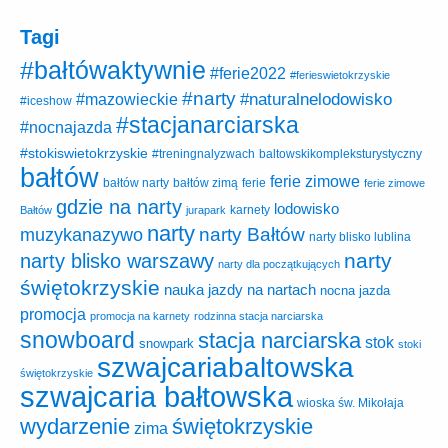
Tagi
#bałtówaktywnie
#ferie2022
#ferieswietokrzyskie
#narty
#naturalnelodowisko
#mazowieckie
#iceshow
#stacjanarciarska
#nocnajazda
#stokiswietokrzyskie
baltowskikompleksturystyczny
#treningnalyzwach
bałtów
ferie zimowe
ferie
bałtów narty
bałtów zimą
ferie zimowe
gdzie na narty
lodowisko
karnety
Bałtów
jurapark
narty
narty Bałtów
muzykanazywo
narty blisko lublina
narty
narty blisko warszawy
narty dla początkujących
świętokrzyskie
nauka jazdy na nartach
nocna jazda
promocja
promocja na karnety
rodzinna stacja narciarska
snowboard
stacja narciarska
stok
snowpark
stoki
szwajcariabaltowska
świętokrzyskie
szwajcaria bałtowska
wioska św. Mikołaja
wydarzenie
świętokrzyskie
zima