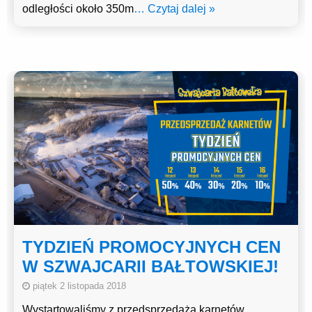
odległości około 350m
… Czytaj dalej »
TYDZIEŃ PROMOCYJNYCH CEN
W SZWAJCARII BAŁTOWSKIEJ!
piątek 2 listopada 2018
Wystartowaliśmy z przedsprzedażą karnetów