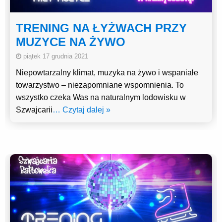
TRENING NA ŁYŻWACH PRZY
MUZYCE NA ŻYWO
piątek 17 grudnia 2021
Niepowtarzalny klimat, muzyka na żywo i wspaniałe
towarzystwo – niezapomniane wspomnienia. To
wszystko czeka Was na naturalnym lodowisku w
Szwajcarii
… Czytaj dalej »