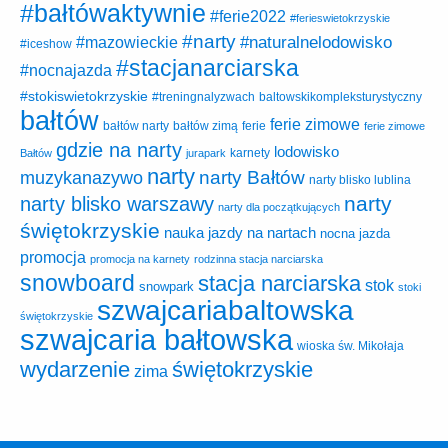
#bałtówaktywnie
#ferie2022
#ferieswietokrzyskie
#narty
#naturalnelodowisko
#mazowieckie
#iceshow
#stacjanarciarska
#nocnajazda
#stokiswietokrzyskie
baltowskikompleksturystyczny
#treningnalyzwach
bałtów
ferie zimowe
ferie
bałtów narty
bałtów zimą
ferie zimowe
gdzie na narty
lodowisko
karnety
Bałtów
jurapark
narty
narty Bałtów
muzykanazywo
narty blisko lublina
narty
narty blisko warszawy
narty dla początkujących
świętokrzyskie
nauka jazdy na nartach
nocna jazda
promocja
promocja na karnety
rodzinna stacja narciarska
snowboard
stacja narciarska
stok
snowpark
stoki
szwajcariabaltowska
świętokrzyskie
szwajcaria bałtowska
wioska św. Mikołaja
wydarzenie
świętokrzyskie
zima