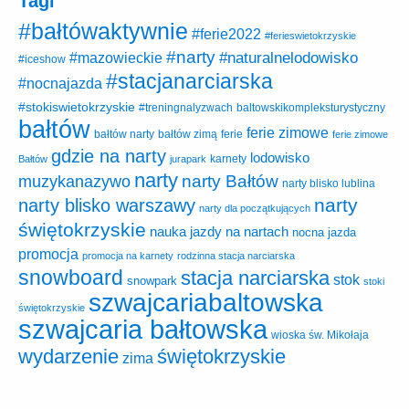
Tagi
#bałtówaktywnie
#ferie2022
#ferieswietokrzyskie
#narty
#naturalnelodowisko
#mazowieckie
#iceshow
#stacjanarciarska
#nocnajazda
#stokiswietokrzyskie
baltowskikompleksturystyczny
#treningnalyzwach
bałtów
ferie zimowe
ferie
bałtów narty
bałtów zimą
ferie zimowe
gdzie na narty
lodowisko
karnety
Bałtów
jurapark
narty
narty Bałtów
muzykanazywo
narty blisko lublina
narty
narty blisko warszawy
narty dla początkujących
świętokrzyskie
nauka jazdy na nartach
nocna jazda
promocja
promocja na karnety
rodzinna stacja narciarska
snowboard
stacja narciarska
stok
snowpark
stoki
szwajcariabaltowska
świętokrzyskie
szwajcaria bałtowska
wioska św. Mikołaja
wydarzenie
świętokrzyskie
zima