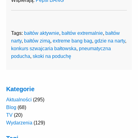
Wspierają:
Pepsi
BANG
Tags:
bałtów aktywnie
,
bałtów extremalnie
,
bałtów
narty
,
bałtów zimą
,
extreme bang bag
,
gdzie na narty
,
konkurs szwajcaria bałtowska
,
pneumatyczna
poducha
,
skoki na poduchę
Kategorie
Aktualności
(295)
Blog
(68)
TV
(20)
Wydarzenia
(129)