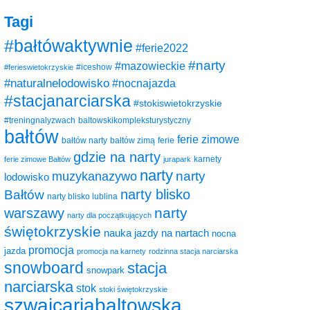
Tagi
#bałtówaktywnie
#ferie2022
#narty
#mazowieckie
#ferieswietokrzyskie
#iceshow
#naturalnelodowisko
#nocnajazda
#stacjanarciarska
#stokiswietokrzyskie
baltowskikompleksturystyczny
#treningnalyzwach
bałtów
ferie zimowe
ferie
bałtów narty
bałtów zimą
gdzie na narty
karnety
ferie zimowe Bałtów
jurapark
narty
narty
muzykanazywo
lodowisko
narty blisko
Bałtów
narty blisko lublina
narty
warszawy
narty dla początkujących
świętokrzyskie
nauka jazdy na nartach
nocna
promocja
jazda
promocja na karnety
rodzinna stacja narciarska
snowboard
stacja
snowpark
narciarska
stok
stoki świętokrzyskie
szwajcariabaltowska