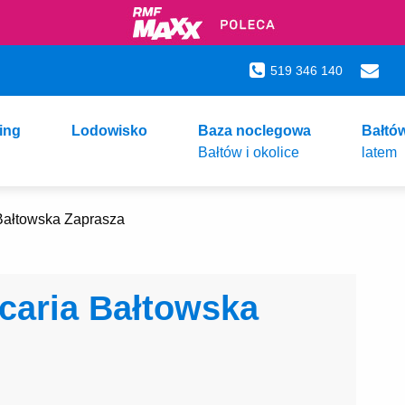
519 346 140
ing
Lodowisko
Baza noclegowa
Bałtó
Bałtów i okolice
latem
Bałtowska Zaprasza
caria Bałtowska