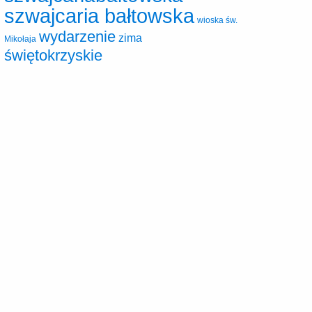
szwajcaria bałtowska
wioska św.
wydarzenie
zima
Mikołaja
świętokrzyskie