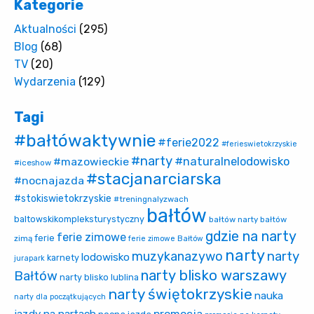
Kategorie
Aktualności
(295)
Blog
(68)
TV
(20)
Wydarzenia
(129)
Tagi
#bałtówaktywnie
#ferie2022
#ferieswietokrzyskie
#narty
#naturalnelodowisko
#mazowieckie
#iceshow
#stacjanarciarska
#nocnajazda
#stokiswietokrzyskie
#treningnalyzwach
bałtów
baltowskikompleksturystyczny
bałtów narty
bałtów
gdzie na narty
ferie zimowe
ferie
zimą
ferie zimowe Bałtów
narty
muzykanazywo
narty
lodowisko
karnety
jurapark
narty blisko warszawy
Bałtów
narty blisko lublina
narty świętokrzyskie
nauka
narty dla początkujących
promocja