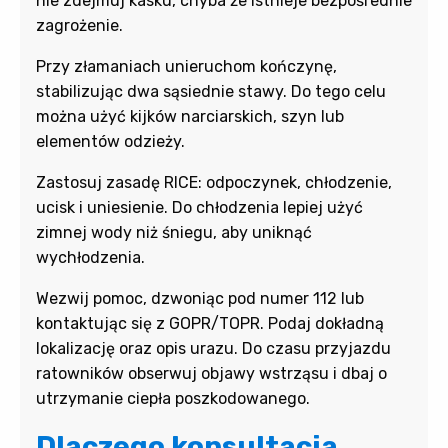
nie zdejmuj kasku, chyba że istnieje bezpośrednie
zagrożenie.
Przy złamaniach unieruchom kończynę,
stabilizując dwa sąsiednie stawy. Do tego celu
można użyć
kijków narciarskich,
szyn lub
elementów odzieży.
Zastosuj zasadę RICE: odpoczynek, chłodzenie,
ucisk i uniesienie. Do chłodzenia lepiej użyć
zimnej wody niż śniegu, aby uniknąć
wychłodzenia.
Wezwij pomoc, dzwoniąc pod numer 112 lub
kontaktując się z GOPR/TOPR. Podaj dokładną
lokalizację oraz opis urazu. Do czasu przyjazdu
ratowników obserwuj objawy wstrząsu i dbaj o
utrzymanie ciepła poszkodowanego.
Dlaczego konsultacja