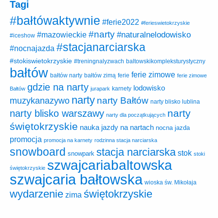
Tagi
#bałtówaktywnie
#ferie2022
#ferieswietokrzyskie
#narty
#naturalnelodowisko
#mazowieckie
#iceshow
#stacjanarciarska
#nocnajazda
#stokiswietokrzyskie
baltowskikompleksturystyczny
#treningnalyzwach
bałtów
ferie zimowe
ferie
bałtów narty
bałtów zimą
ferie zimowe
gdzie na narty
lodowisko
karnety
Bałtów
jurapark
narty
narty Bałtów
muzykanazywo
narty blisko lublina
narty
narty blisko warszawy
narty dla początkujących
świętokrzyskie
nauka jazdy na nartach
nocna jazda
promocja
promocja na karnety
rodzinna stacja narciarska
snowboard
stacja narciarska
stok
snowpark
stoki
szwajcariabaltowska
świętokrzyskie
szwajcaria bałtowska
wioska św. Mikołaja
wydarzenie
świętokrzyskie
zima