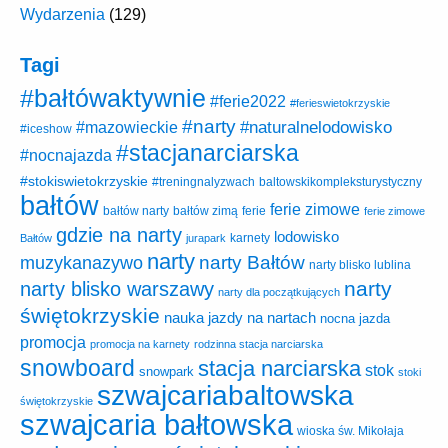
Wydarzenia
(129)
Tagi
#bałtówaktywnie
#ferie2022
#ferieswietokrzyskie
#narty
#naturalnelodowisko
#mazowieckie
#iceshow
#stacjanarciarska
#nocnajazda
#stokiswietokrzyskie
baltowskikompleksturystyczny
#treningnalyzwach
bałtów
ferie zimowe
ferie
bałtów narty
bałtów zimą
ferie zimowe
gdzie na narty
lodowisko
karnety
Bałtów
jurapark
narty
narty Bałtów
muzykanazywo
narty blisko lublina
narty
narty blisko warszawy
narty dla początkujących
świętokrzyskie
nauka jazdy na nartach
nocna jazda
promocja
promocja na karnety
rodzinna stacja narciarska
snowboard
stacja narciarska
stok
snowpark
stoki
szwajcariabaltowska
świętokrzyskie
szwajcaria bałtowska
wioska św. Mikołaja