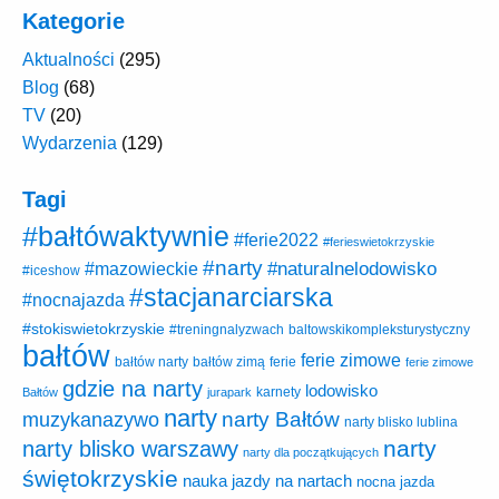
Kategorie
Aktualności
(295)
Blog
(68)
TV
(20)
Wydarzenia
(129)
Tagi
#bałtówaktywnie
#ferie2022
#ferieswietokrzyskie
#narty
#naturalnelodowisko
#mazowieckie
#iceshow
#stacjanarciarska
#nocnajazda
#stokiswietokrzyskie
baltowskikompleksturystyczny
#treningnalyzwach
bałtów
ferie zimowe
ferie
bałtów narty
bałtów zimą
ferie zimowe
gdzie na narty
lodowisko
karnety
Bałtów
jurapark
narty
narty Bałtów
muzykanazywo
narty blisko lublina
narty
narty blisko warszawy
narty dla początkujących
świętokrzyskie
nauka jazdy na nartach
nocna jazda