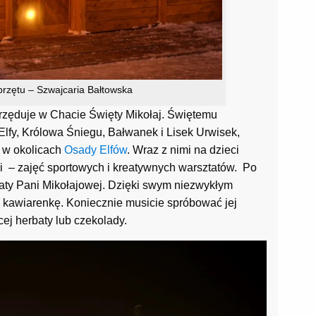
przętu – Szwajcaria Bałtowska
rzęduje w Chacie Święty Mikołaj. Świętemu
Elfy, Królowa Śniegu, Bałwanek i Lisek Urwisek,
h w okolicach
Osady Elfów
. Wraz z nimi na dzieci
ji – zajęć sportowych i kreatywnych warsztatów. Po
y Pani Mikołajowej. Dzięki swym niezwykłym
kawiarenkę. Koniecznie musicie spróbować jej
ej herbaty lub czekolady.