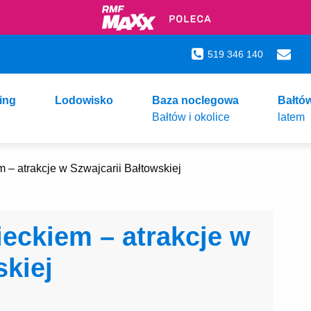
519 346 140
ing
Lodowisko
Baza noclegowa
Bałtó
Bałtów i okolice
latem
 – atrakcje w Szwajcarii Bałtowskiej
ieckiem – atrakcje w
skiej