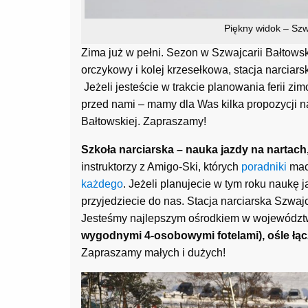
Piękny widok – Szw
Zima już w pełni. Sezon w Szwajcarii Bałtowsk
orczykowy i kolej krzesełkowa, stacja narci
Jeżeli jesteście w trakcie planowania ferii z
przed nami – mamy dla Was kilka propozycji n
Bałtowskiej. Zapraszamy!
Szkoła narciarska – nauka jazdy na nartac
instruktorzy z Amigo-Ski, których
poradniki
maci
każdego
. Jeżeli planujecie w tym roku naukę j
przyjedziecie do nas. Stacja narciarska Szwajc
Jesteśmy najlepszym ośrodkiem w województ
wygodnymi 4-osobowymi fotelami), ośle łącz
Zapraszamy małych i dużych!