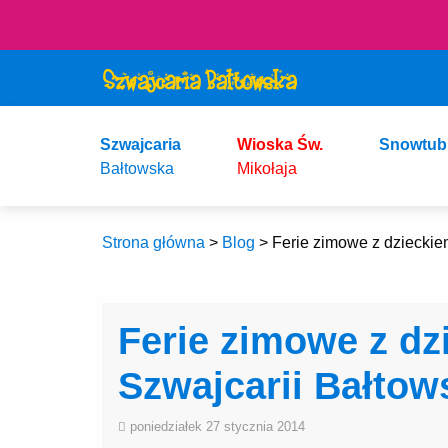
Szwajcaria
Wioska Św.
Snowtub
Bałtowska
Mikołaja
Strona główna
>
Blog
>
Ferie zimowe z dzieckiem
Ferie zimowe z dz
Szwajcarii Bałtow
poniedziałek 27 stycznia 2014