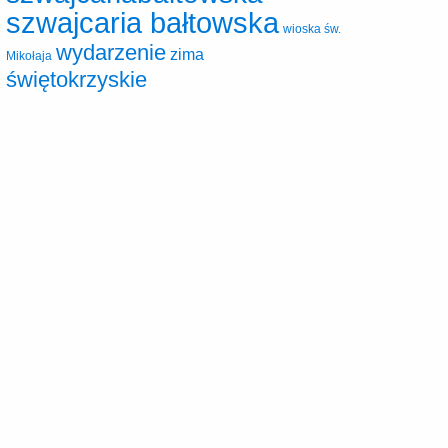
szwajcaria bałtowska
wioska św.
wydarzenie
zima
Mikołaja
świętokrzyskie