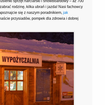
usieńki sprzęt narciarski i snowboardowy – aż 700
zabrać rodzinę, kilka ubrań i jazda! Nasi fachowcy
apoznajcie się z naszym poradnikiem,
jak
anaście przysiadów, pompek dla zdrowia i dobrej