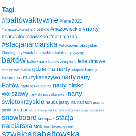
Tagi
#bałtówaktywnie
#ferie2022
#narty
#mazowieckie
#ferieswietokrzyskie
#iceshow
#naturalnelodowisko
#nocnajazda
#stacjanarciarska
#stokiswietokrzyskie
baltowskikompleksturystyczny
#treningnalyzwach
bałtów
ferie zimowe
ferie
bałtów narty
bałtów zimą
gdzie na narty
karnety
ferie zimowe Bałtów
jurapark
narty
narty
muzykanazywo
lodowisko
narty blisko
Bałtów
narty blisko lublina
narty
warszawy
narty dla początkujących
świętokrzyskie
nauka jazdy na nartach
nocna
promocja
jazda
promocja na karnety
rodzinna stacja narciarska
snowboard
stacja
snowpark
narciarska
stok
stoki świętokrzyskie
szwajcariabaltowska