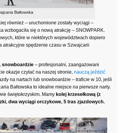
ajcaria Bałtowska
iej również – uruchomione zostały wyciągi –
arska wzbogaciła się o nową atrakcję – SNOWPARK.
imowych, które w niektórych województwach dopiero
a atrakcyjne spędzenie czasu w Szwajcarii
h, snowboardzie
– profesjonalni, zaangażowani
e okazje czytać na naszej stronie,
nauczą jeździć
azdy na nartach lub snowboardzie – traficie w 10, jeśli
aria Bałtowska to idealne miejsce na pierwsze narty.
wie świętokrzyskim. Mamy
kolej krzesełkową (z
ki, dwa wyciągi orczykowe, 5 tras zjazdowych.