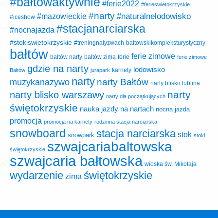
#bałtówaktywnie
#ferie2022
#ferieswietokrzyskie
#narty
#naturalnelodowisko
#mazowieckie
#iceshow
#stacjanarciarska
#nocnajazda
#stokiswietokrzyskie
baltowskikompleksturystyczny
#treningnalyzwach
bałtów
ferie zimowe
ferie
bałtów narty
bałtów zimą
ferie zimowe
gdzie na narty
lodowisko
karnety
Bałtów
jurapark
narty
narty Bałtów
muzykanazywo
narty blisko lublina
narty
narty blisko warszawy
narty dla początkujących
świętokrzyskie
nauka jazdy na nartach
nocna jazda
promocja
promocja na karnety
rodzinna stacja narciarska
snowboard
stacja narciarska
stok
snowpark
stoki
szwajcariabaltowska
świętokrzyskie
szwajcaria bałtowska
wioska św. Mikołaja
wydarzenie
świętokrzyskie
zima