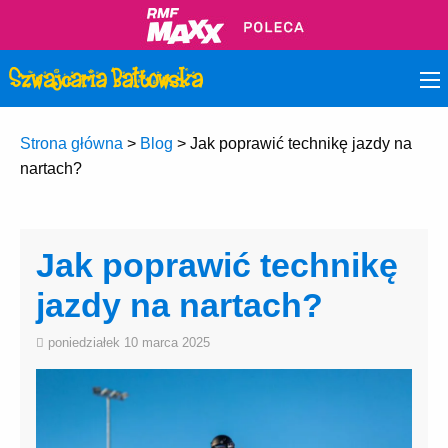
Strona główna
>
Blog
>
Jak poprawić technikę jazdy na
nartach?
Jak poprawić technikę
jazdy na nartach?
poniedziałek 10 marca 2025