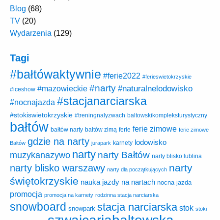
Blog
(68)
TV
(20)
Wydarzenia
(129)
Tagi
#bałtówaktywnie
#ferie2022
#ferieswietokrzyskie
#narty
#naturalnelodowisko
#mazowieckie
#iceshow
#stacjanarciarska
#nocnajazda
#stokiswietokrzyskie
baltowskikompleksturystyczny
#treningnalyzwach
bałtów
ferie zimowe
ferie
bałtów narty
bałtów zimą
ferie zimowe
gdzie na narty
lodowisko
karnety
Bałtów
jurapark
narty
narty Bałtów
muzykanazywo
narty blisko lublina
narty
narty blisko warszawy
narty dla początkujących
świętokrzyskie
nauka jazdy na nartach
nocna jazda
promocja
promocja na karnety
rodzinna stacja narciarska
snowboard
stacja narciarska
stok
snowpark
stoki