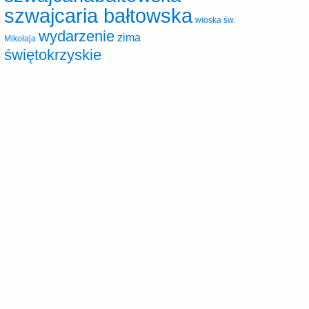
szwajcaria bałtowska
wioska św.
wydarzenie
zima
Mikołaja
świętokrzyskie