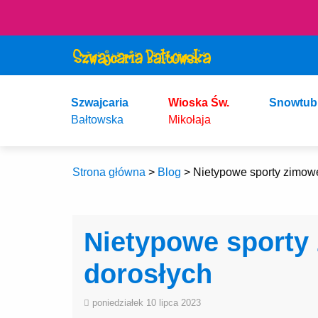
Szwajcaria
Wioska Św.
Snowtub
Bałtowska
Mikołaja
Strona główna
>
Blog
>
Nietypowe sporty zimowe 
Nietypowe sporty 
dorosłych
poniedziałek 10 lipca 2023