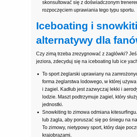
skonsultować się z doświadczonym trenere
rozpoczęciem uprawiania tego typu sportu.
Iceboating i snowkit
alternatywy dla fan
Czy zimą trzeba zrezygnować z żaglówki? Jeśli 
jeziora, zdecyduj się na iceboating lub ice yach
To sport żeglarski uprawiany na zamrożonyc
forma żeglarstwa lodowego, w której używa
i żagiel. Kadłub jest zazwyczaj lekki i aer
lodzie. Maszt podtrzymuje żagiel, który słu
jednostki.
Snowkiting to zimowa odmiana kitesurfingu.
lub żagla, aby poruszać się po śniegu na na
To zimowy, nietypowy sport, który daje poc
krajobrazami.