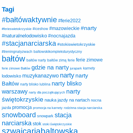
Tagi
#bałtówaktywnie
#ferie2022
#narty
#mazowieckie
#ferieswietokrzyskie
#iceshow
#naturalnelodowisko
#nocnajazda
#stacjanarciarska
#stokiswietokrzyskie
baltowskikompleksturystyczny
#treningnalyzwach
bałtów
ferie zimowe
ferie
bałtów narty
bałtów zimą
gdzie na narty
karnety
ferie zimowe Bałtów
jurapark
narty
narty
muzykanazywo
lodowisko
narty blisko
Bałtów
narty blisko lublina
narty
warszawy
narty dla początkujących
świętokrzyskie
nauka jazdy na nartach
nocna
promocja
jazda
promocja na karnety
rodzinna stacja narciarska
snowboard
stacja
snowpark
narciarska
stok
stoki świętokrzyskie
szwajcariabaltowska