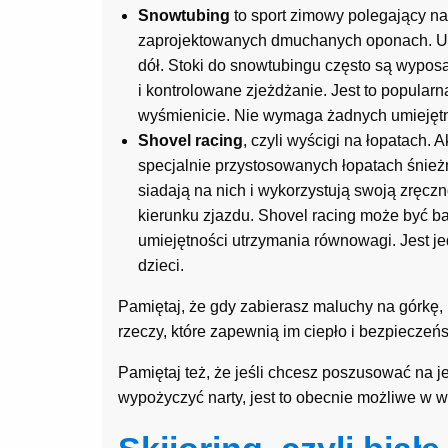
Snowtubing
to sport zimowy polegający na
zaprojektowanych dmuchanych oponach. Ucz
dół. Stoki do snowtubingu często są wypos
i kontrolowane zjeżdżanie. Jest to popularna
wyśmienicie. Nie wymaga żadnych umiejętn
Shovel racing
, czyli wyścigi na łopatach.
specjalnie przystosowanych łopatach śnież
siadają na nich i wykorzystują swoją zręczn
kierunku zjazdu. Shovel racing może być b
umiejętności utrzymania równowagi. Jest j
dzieci.
Pamiętaj, że gdy zabierasz maluchy na górkę, 
rzeczy, które zapewnią im ciepło i bezpieczeń
Pamiętaj też, że jeśli chcesz poszusować na j
wypożyczyć narty, jest to obecnie możliwe w w